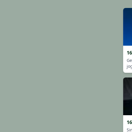
16
Ge
jo
16
Si