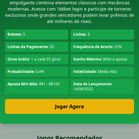
empolgante combina elementos clássicos com mecânicas
modernas. Acesse com 166bet login e participe de torneios
exclusivos onde grandes vencedores podem levar prêmios de
até milhares de reais.
Roletes:
5
Linhas:
3
Linhas de Pagamento:
20
Frequência de Acerto:
32%
Giros Grátis:
1 a cada 55 giros
Ganho Máximo:
800x a aposta
Probabilidade:
0.4%
Volatilidade:
Média-Alta
Aposta Mín-Máx:
R$1 - R$100
Data de Lançamento:
14/08/2022
Jogar Agora
Jogos Recomendados