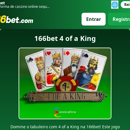
bet
🌐
Bai
Plataforma de cassino online segura e divertida
Entrar
Registr
166bet 4 of a King
Domine o tabuleiro com 4 of a King na 166bet! Este jogo