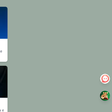
te
a e