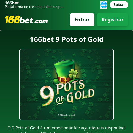
166bet
🌐
Baixar
Plataforma de cassino online segura e divertida
Entrar
Registrar
166bet 9 Pots of Gold
O 9 Pots of Gold é um emocionante caça-níqueis disponível