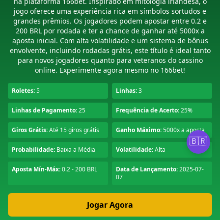
na plataforma 166bet. Inspirado em mitologia irlandesa, o
jogo oferece uma experiência rica em símbolos sortudos e
grandes prêmios. Os jogadores podem apostar entre 0.2 e
200 BRL por rodada e ter a chance de ganhar até 5000x a
aposta inicial. Com alta volatilidade e um sistema de bônus
envolvente, incluindo rodadas grátis, este título é ideal tanto
para novos jogadores quanto para veteranos do cassino
online. Experimente agora mesmo no 166bet!
Roletes:
5
Linhas:
3
Linhas de Pagamento:
25
Frequência de Acerto:
25%
Giros Grátis:
Até 15 giros grátis
Ganho Máximo:
5000x a aposta
🇧🇷
Probabilidade:
Baixa a Média
Volatilidade:
Alta
Aposta Mín-Máx:
0.2 - 200 BRL
Data de Lançamento:
2025-07-
07
Jogar Agora