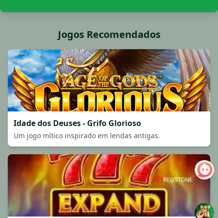
Jogos Recomendados
Idade dos Deuses - Grifo Glorioso
Um jogo mítico inspirado em lendas antigas.