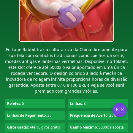
Fortune Rabbit traz a cultura rica da China diretamente para
sua tela com símbolos tradicionais como coelhos da sorte,
moedas antigas e lanternas vermelhas. Disponível no 166bet,
este slot oferece até 5000x o valor apostado em uma única
rodada vencedora. O design colorido aliado à mecânica
inovadora de rolagem infinita proporciona horas de diversão
garantida. Aposte entre 0.10 e 100 BRL e veja se você será
premiado com grandes vitórias.
Roletes:
5
Linhas:
3
🇧🇷
Linhas de Pagamento:
25
Frequência de Acerto:
25%
Giros Grátis:
Até 15 giros grátis
Ganho Máximo:
5000x a aposta