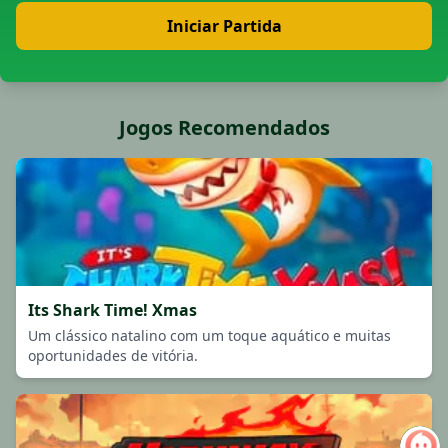
Iniciar Partida
Jogos Recomendados
Its Shark Time! Xmas
Um clássico natalino com um toque aquático e muitas
oportunidades de vitória.